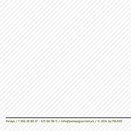
Pelayo / T 956 28 80 37 - 675 86 98 11 /
info@pelayogourmet.es
/
© 2014 by PELAYO