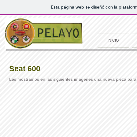
Esta página web se diseñó con la platafor
PELAYO
INICIO
Seat 600
Les mostramos en las siguientes imágenes una nueva pieza para n